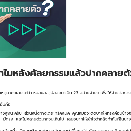
ำไมหลังศัลยกรรมแล้วปากคลายตั
หตุมากๆเลยแต่ว่า หมอขอสรุปออกมาเป็น 23 อย่างง่ายๆ เพื่อให้ง่ายต่อการเ
ื่นคือ
างสูงนะครับ ส่วนหนึ่งทางเดอะทรีคลินิค คุณหมอจะตัดปากให้ทรงค่อนข้างช
ม มีทรง และไม่คลายตัวมากจนเกินไป เลยอยากให้เข้าใจว่าหลังทำทันทีในบางเ
ีมัดกล้ามเนื้อ สังเกตตัวเองง่าย ๆ โดยการใช้นิ้วกดไป ถ้าเหลวมาก ๆ คือปากไม่