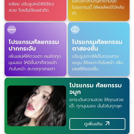
และบอกลาปัญหาแก้มยุ้ย
คล้อย ปรับรูปหน้าให้เรียว
โปรแกรมนี้ ให้ผลลัพธ์ได้หลัง
สวย โดยไม่ต้องผ่าตัด
ทำ
โปรแกรมศัลยกรรม
โปรแกรมศัลยกรรม
ปากกระจับ
ตาสองชั้น
เพิ่มเสน่ห์ให้ดวงตา คมชัดทุก
ปรับรูปปากให้เป็นทรงสวย
มุมมอง ให้มีชั้นตาที่สวยเข้า
ละมุน ให้เหมาะกับใบหน้า เพิ่ม
กับใบหน้า สะกดทุกสายตา
เสน่ห์ให้รอยยิ้ม
โปรแกรม ศัลยกรรม
จมูก
ยกระดับความสวย ให้คุณสวย
เป๊ะ ทุกมุมมอง มั่นใจในทุกลุค
arrow_outward
ดูเพิ่มเติม