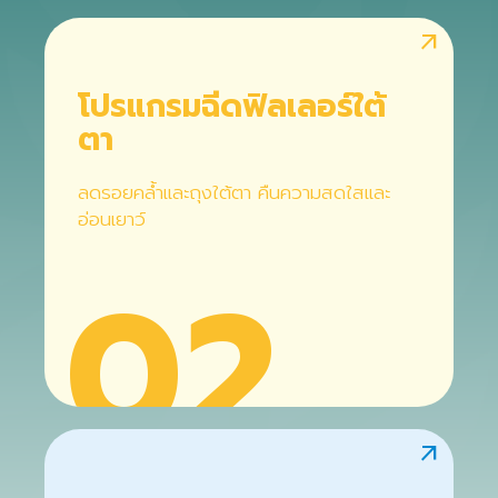
arrow_outward
โปรแกรมฉีดฟิลเลอร์ใต้
ตา
ลดรอยคล้ำและถุงใต้ตา คืนความสดใสและ
อ่อนเยาว์
02
arrow_outward