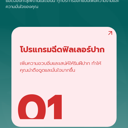
ยอดจองทะลุเพดานในเดือนนี้ ทุกบริการออกแบบเพื่อความงามและ
ความมั่นใจของคุณ
arrow_outward
โปรแกรมฉีดฟิลเลอร์ปาก
เพิ่มความอวบอิ่มและเสน่ห์ให้ริมฝีปาก ทำให้
คุณน่าดึงดูดและมั่นใจมากขึ้น
01