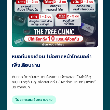
หมอทีมขอเตือน ไม่อยากหน้าโทรมอย่า
เพิ่งเลื่อนผ่าน
กับทริคเล็กๆน้อยๆ เติมโปรแกรมฉีดฟิลเลอร์ยังไงให้ดู
ละมุน มาดูกัน ดูแลโดยหมอทีม (นพ.กีรติ นามิสา) แพทย์
ประจำคลินิก
โปรแกรมเสริมความงาม