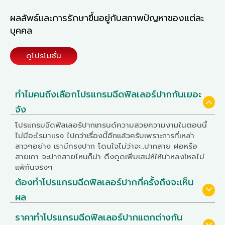
ผลลัพธ์และการรักษาขึ้นอยู่กับสภาพปัญหาของแต่ละ
บุคคล
ดูโปรโมชั่น
ทำไมคนถึงเลือกโปรแกรมฉีดฟิลเลอร์ปากกันเยอะ
expand_more
จัง
โปรแกรมฉีดฟิลเลอร์ปากเทรนด์ความสวยความงามในตอนนี้
ไม่มีอะไรมาเเรง ไปกว่าเรื่องนี้อีกเเล้วครับเพราะการที่เหล่า
สาวๆอย่าง เรามีทรงปาก โดนใจไม่ว่าจะ..ปากสาย ฝอหรือ
สายเกา จะปากสายไหนก็น่า ดึงดูดเพิ่มเสน่ห์ให้น่าหลงใหลไม่
เเพ้กันจริงๆ
ต้องทำโปรแกรมฉีดฟิลเลอร์ปากกี่ครั้งถึงจะเห็น
expand_more
ผล
โดยทั่วไปแล้วฟิลเลอร์จะเห็นผลทันทีตั้งแต่หลังฉีดและฟิลเลอ
ราคาทำโปรแกรมฉีดฟิลเลอร์ปากแตกต่างกัน
ร์จะเห็นผลชัดเจนตั้งแต่ครั้งแรกที่ทำ ฟิลเลอร์สามารถอยู่ได้