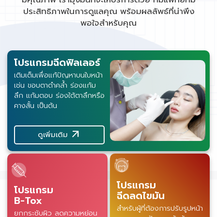
ประสิทธิภาพในการดูแลคุณ พร้อมผลลัพธ์ที่น่าพึง
พอใจสำหรับคุณ
โปรแกรมฉีดฟิลเลอร์
เติมเต็มเพื่อแก้ปัญหาบนใบหน้า
เช่น ขอบตาดำคล้ำ ร่องแก้ม
ลึก แก้มตอบ ร่องใต้ตาลึกหรือ
คางสั้น เป็นต้น
arrow_outward
ดูเพิ่มเติม
โปรแกรม
โปรแกรม
ฉีดลดไขมัน
B-Tox
สำหรับผู้ที่ต้องการปรับรูปหน้า
ยกกระชับผิว ลดความหย่อน