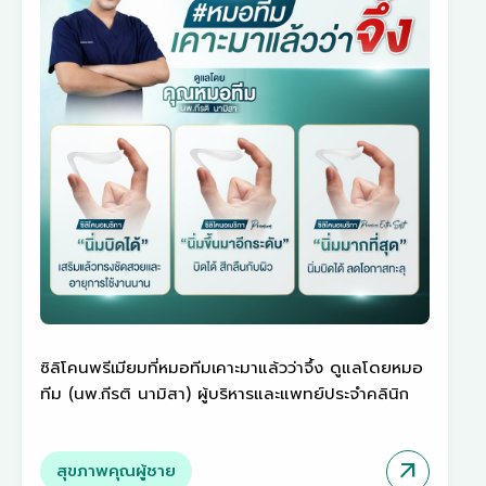
ซิลิโคนพรีเมียมที่หมอทีมเคาะมาแล้วว่าจึ้ง ดูแลโดยหมอ
ทีม (นพ.กีรติ นามิสา) ผู้บริหารและแพทย์ประจำคลินิก
arrow_outward
สุขภาพคุณผู้ชาย