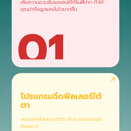
เพิ่มความอวบอิ่มและเสน่ห์ให้ริมฝีปาก ทำให้
คุณน่าดึงดูดและมั่นใจมากขึ้น
01
arrow_outward
โปรแกรมฉีดฟิลเลอร์ใต้
ตา
ลดรอยคล้ำและถุงใต้ตา คืนความสดใสและ
อ่อนเยาว์