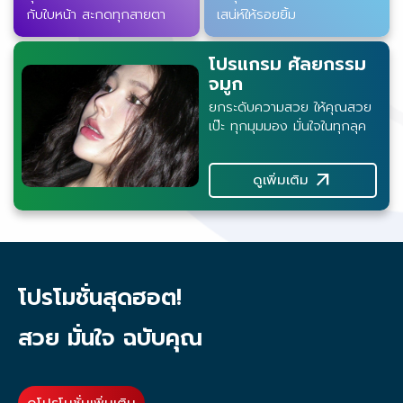
กับใบหน้า สะกดทุกสายตา
เสน่ห์ให้รอยยิ้ม
โปรแกรม ศัลยกรรม
จมูก
ยกระดับความสวย ให้คุณสวย
เป๊ะ ทุกมุมมอง มั่นใจในทุกลุค
arrow_outward
ดูเพิ่มเติม
โปรโมชั่นสุดฮอต!
สวย มั่นใจ ฉบับคุณ