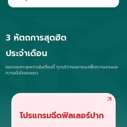
3 หัตถการสุดฮิต
ประจำเดือน
ยอดจองทะลุเพดานในเดือนนี้ ทุกบริการออกแบบเพื่อความงามและ
ความมั่นใจของคุณ
arrow_outward
โปรแกรมฉีดฟิลเลอร์ปาก