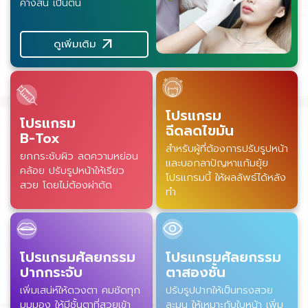
คางสั้น เป็นต้น
arrow_outward
ดูเพิ่มเติม
โปรแกรม
โปรแกรม
ฉีดลดไขมัน
B-Tox
สำหรับผู้ที่ต้องการปรับรูปหน้า
ยกกระชับผิว ลดความหย่อน
และบอกลาปัญหาแก้มยุ้ย
คล้อย ปรับรูปหน้าให้เรียว
โปรแกรมนี้ ให้ผลลัพธ์ได้หลัง
สวย โดยไม่ต้องผ่าตัด
ทำ
โปรแกรมศัลยกรรม
โปรแกรมศัลยกรรม
ปากกระจับ
ตาสองชั้น
เพิ่มเสน่ห์ให้ดวงตา คมชัดทุก
ปรับรูปปากให้เป็นทรงสวย
มุมมอง ให้มีชั้นตาที่สวยเข้า
ละมุน ให้เหมาะกับใบหน้า เพิ่ม