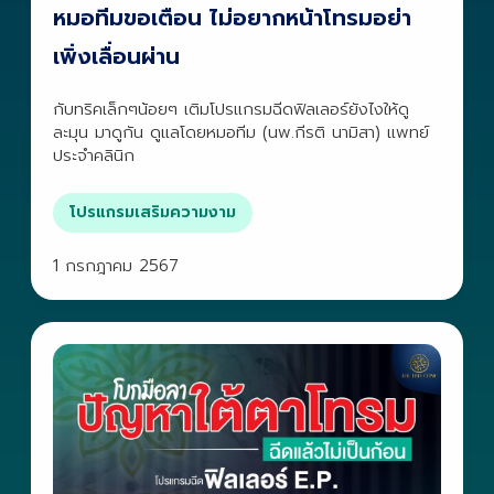
หมอทีมขอเตือน ไม่อยากหน้าโทรมอย่า
เพิ่งเลื่อนผ่าน
กับทริคเล็กๆน้อยๆ เติมโปรแกรมฉีดฟิลเลอร์ยังไงให้ดู
ละมุน มาดูกัน ดูแลโดยหมอทีม (นพ.กีรติ นามิสา) แพทย์
ประจำคลินิก
โปรแกรมเสริมความงาม
1 กรกฎาคม 2567