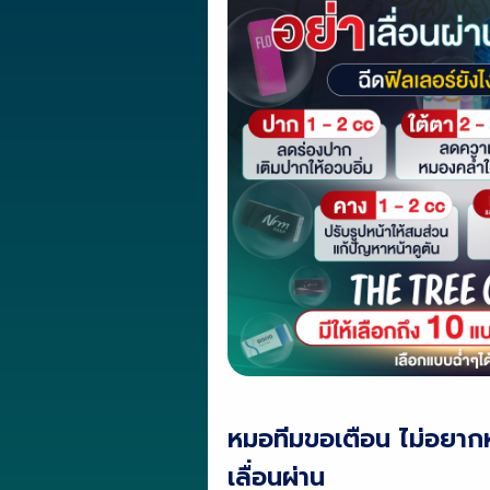
หมอทีมขอเตือน ไม่อยากห
เลื่อนผ่าน