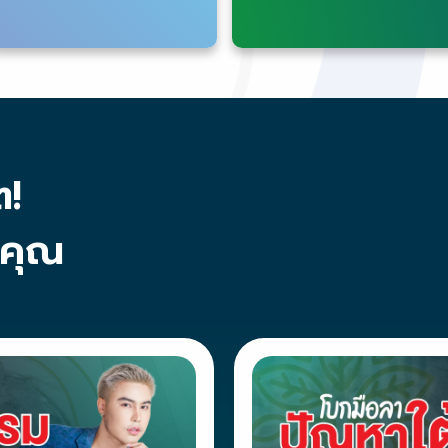
ต!
บคุณ