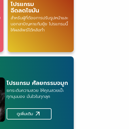
โปรแกรม
ฉีดลดไขมัน
ย
สำหรับผู้ที่ต้องการปรับรูปหน้าและ
บอกลาปัญหาแก้มยุ้ย โปรแกรมนี้
ให้ผลลัพธ์ได้หลังทำ
โปรแกรม ศัลยกรรมจมูก
ยกระดับความสวย ให้คุณสวยเป๊ะ
ทุกมุมมอง มั่นใจในทุกลุค
arrow_outward
ดูเพิ่มเติม