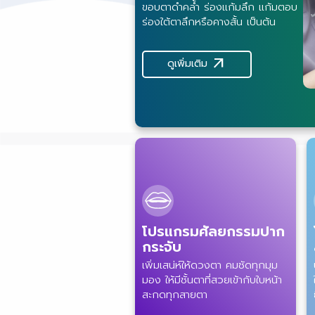
ขอบตาดำคล้ำ ร่องแก้มลึก แก้มตอบ
ร่องใต้ตาลึกหรือคางสั้น เป็นต้น
arrow_outward
ดูเพิ่มเติม
โปรแกรมศัลยกรรมปาก
กระจับ
เพิ่มเสน่ห์ให้ดวงตา คมชัดทุกมุม
มอง ให้มีชั้นตาที่สวยเข้ากับใบหน้า
สะกดทุกสายตา