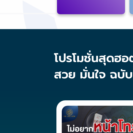
โปรโมชั่นสุดฮอ
สวย มั่นใจ ฉบั