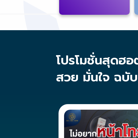
โปรโมชั่นสุดฮอ
สวย มั่นใจ ฉบั