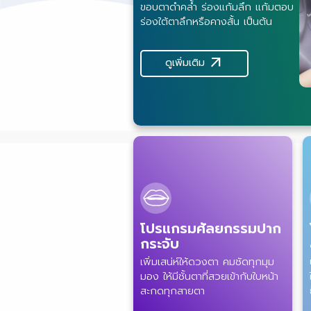
ขอบตาดำคล้ำ ร่องแก้มลึก แก้มตอบ
ร่องใต้ตาลึกหรือคางสั้น เป็นต้น
arrow_outward
ดูเพิ่มเติม
โปรแกรมศัลยกรรมปาก
กระจับ
เพิ่มเสน่ห์ให้ดวงตา คมชัดทุกมุม
มอง ให้มีชั้นตาที่สวยเข้ากับใบหน้า
สะกดทุกสายตา