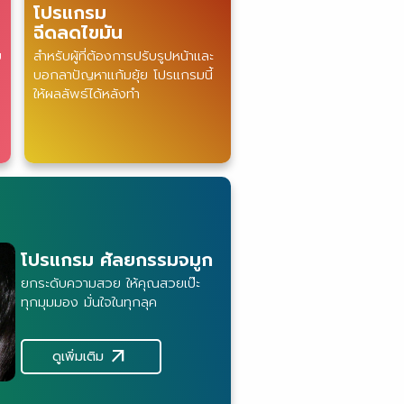
โปรแกรม
ฉีดลดไขมัน
ย
สำหรับผู้ที่ต้องการปรับรูปหน้าและ
บอกลาปัญหาแก้มยุ้ย โปรแกรมนี้
ให้ผลลัพธ์ได้หลังทำ
โปรแกรม ศัลยกรรมจมูก
ยกระดับความสวย ให้คุณสวยเป๊ะ
ทุกมุมมอง มั่นใจในทุกลุค
arrow_outward
ดูเพิ่มเติม