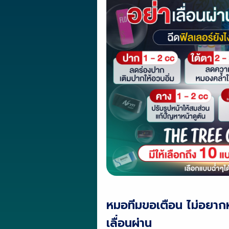
หมอทีมขอเตือน ไม่อยากห
เลื่อนผ่าน