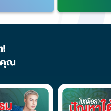
ต!
บคุณ