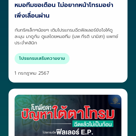
หมอทีมขอเตือน ไม่อยากหน้าโทรมอย่า
เพิ่งเลื่อนผ่าน
กับทริคเล็กๆน้อยๆ เติมโปรแกรมฉีดฟิลเลอร์ยังไงให้ดู
ละมุน มาดูกัน ดูแลโดยหมอทีม (นพ.กีรติ นามิสา) แพทย์
ประจำคลินิก
โปรแกรมเสริมความงาม
1 กรกฎาคม 2567