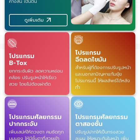
คางสั้น เป็นต้น
arrow_outward
ดูเพิ่มเติม
โปรแกรม
โปรแกรม
ฉีดลดไขมัน
B-Tox
สำหรับผู้ที่ต้องการปรับรูปหน้า
ยกกระชับผิว ลดความหย่อน
และบอกลาปัญหาแก้มยุ้ย
คล้อย ปรับรูปหน้าให้เรียว
โปรแกรมนี้ ให้ผลลัพธ์ได้หลัง
สวย โดยไม่ต้องผ่าตัด
ทำ
โปรแกรมศัลยกรรม
โปรแกรมศัลยกรรม
ปากกระจับ
ตาสองชั้น
เพิ่มเสน่ห์ให้ดวงตา คมชัดทุก
ปรับรูปปากให้เป็นทรงสวย
มุมมอง ให้มีชั้นตาที่สวยเข้า
ละมุน ให้เหมาะกับใบหน้า เพิ่ม