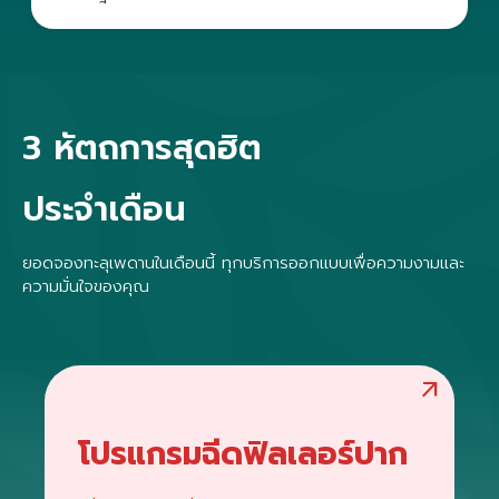
3 หัตถการสุดฮิต
ประจำเดือน
ยอดจองทะลุเพดานในเดือนนี้ ทุกบริการออกแบบเพื่อความงามและ
ความมั่นใจของคุณ
arrow_outward
โปรแกรมฉีดฟิลเลอร์ปาก