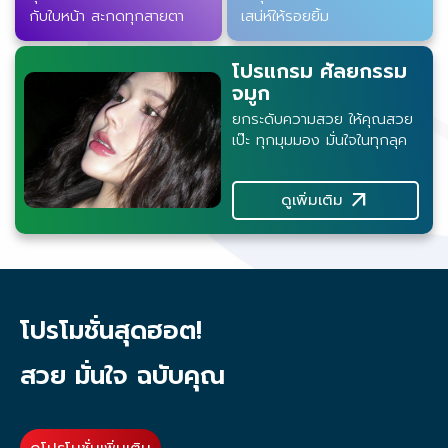
กับใบหน้า สะกดทุกสายตา
เสน่ห์ให้รอยยิ้ม
โปรแกรม ศัลยกรรม
จมูก
ยกระดับความสวย ให้คุณสวย
เป๊ะ ทุกมุมมอง มั่นใจในทุกลุค
arrow_outward
ดูเพิ่มเติม
โปรโมชั่นสุดฮอต!
สวย มั่นใจ ฉบับคุณ