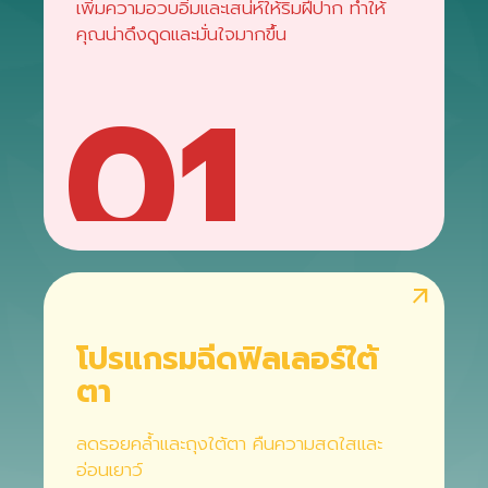
เพิ่มความอวบอิ่มและเสน่ห์ให้ริมฝีปาก ทำให้
คุณน่าดึงดูดและมั่นใจมากขึ้น
01
arrow_outward
โปรแกรมฉีดฟิลเลอร์ใต้
ตา
ลดรอยคล้ำและถุงใต้ตา คืนความสดใสและ
อ่อนเยาว์